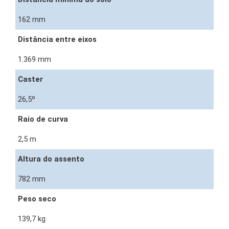
162 mm
Distância entre eixos
1.369 mm
Caster
26,5º
Raio de curva
2,5 m
Altura do assento
782 mm
Peso seco
139,7 kg