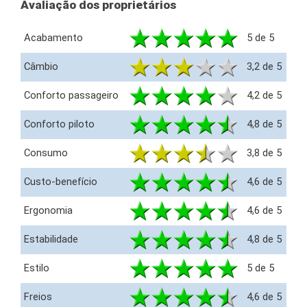
Avaliação dos proprietários
Acabamento
5 de 5
Câmbio
3,2 de 5
Conforto passageiro
4,2 de 5
Conforto piloto
4,8 de 5
Consumo
3,8 de 5
Custo-benefício
4,6 de 5
Ergonomia
4,6 de 5
Estabilidade
4,8 de 5
Estilo
5 de 5
Freios
4,6 de 5