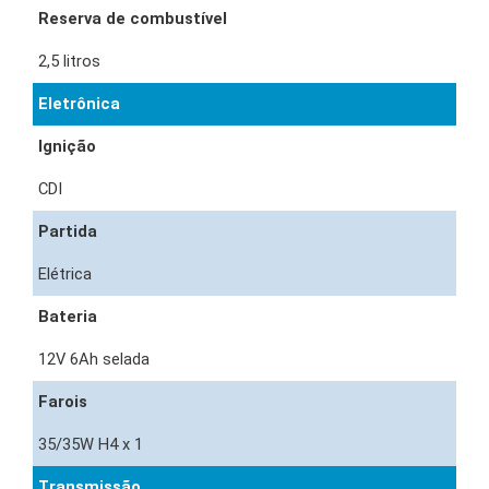
Reserva de combustível
2,5 litros
Eletrônica
Ignição
CDI
Partida
Elétrica
Bateria
12V 6Ah selada
Farois
35/35W H4 x 1
Transmissão