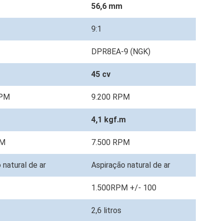
56,6 mm
9:1
DPR8EA-9 (NGK)
45 cv
RPM
9.200 RPM
m
4,1 kgf.m
PM
7.500 RPM
 natural de ar
Aspiração natural de ar
1.500RPM +/- 100
2,6 litros