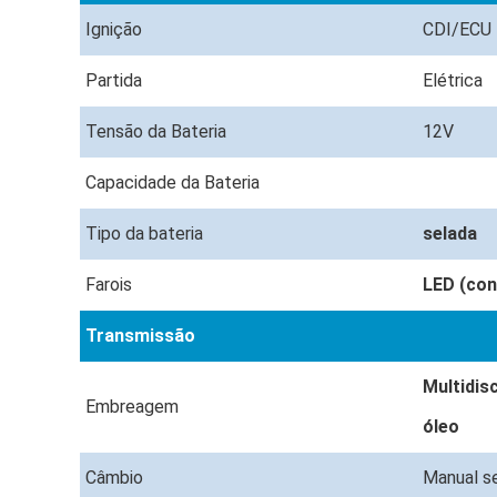
Ignição
CDI/ECU
Partida
Elétrica
Tensão da Bateria
12V
Capacidade da Bateria
Tipo da bateria
selada
Farois
LED (con
Transmissão
Multidis
Embreagem
óleo
Câmbio
Manual s