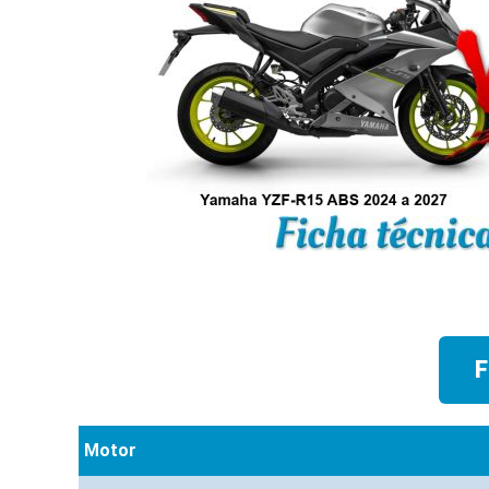
F
Motor