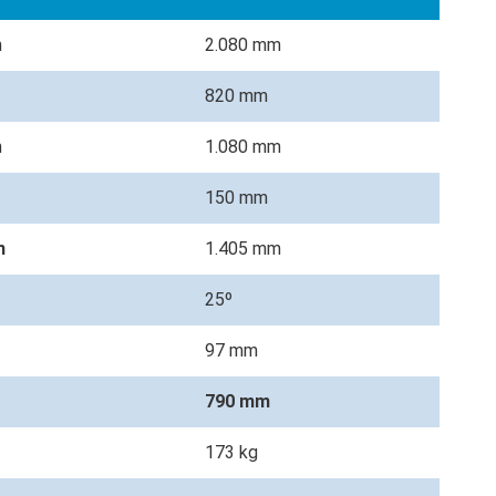
m
2.080 mm
820 mm
m
1.080 mm
150 mm
m
1.405 mm
25º
97 mm
790 mm
173 kg