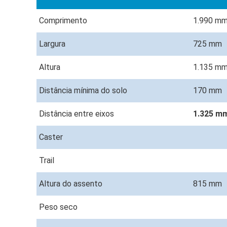
Comprimento
1.990 m
Largura
725 mm
Altura
1.135 m
Distância mínima do solo
170 mm
Distância entre eixos
1.325 m
Caster
Trail
Altura do assento
815 mm
Peso seco