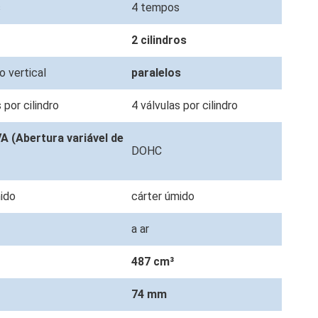
s
4 tempos
2 cilindros
o vertical
paralelos
 por cilindro
4 válvulas por cilindro
 (Abertura variável de
DOHC
)
mido
cárter úmido
a ar
487 cm³
74 mm