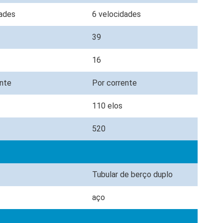
dades
6 velocidades
39
16
ente
Por corrente
110 elos
520
x
Tubular de berço duplo
aço