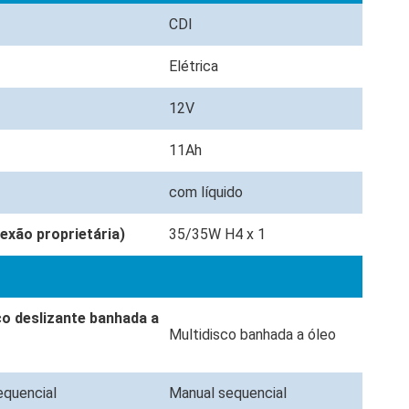
CDI
Elétrica
12V
11Ah
com líquido
exão proprietária)
35/35W H4 x 1
co deslizante banhada a
Multidisco banhada a óleo
equencial
Manual sequencial