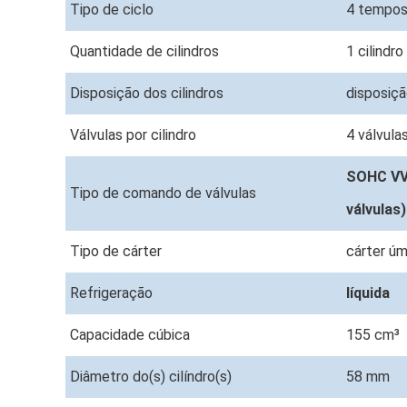
Tipo de ciclo
4 tempo
Quantidade de cilindros
1 cilindro
Disposição dos cilindros
disposiçã
Válvulas por cilindro
4 válvulas
SOHC VVA
Tipo de comando de válvulas
válvulas
Tipo de cárter
cárter ú
Refrigeração
líquida
Capacidade cúbica
155 cm³
Diâmetro do(s) cilíndro(s)
58 mm