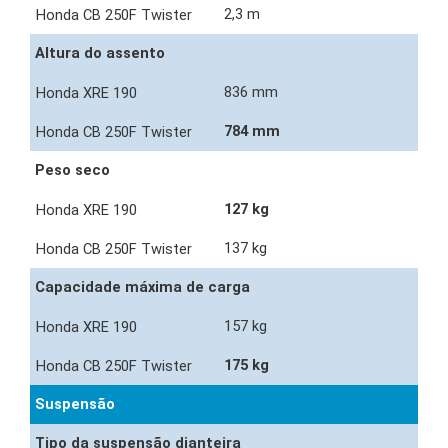
2,3 m
Altura do assento
836 mm
784 mm
Peso seco
127 kg
137 kg
Capacidade máxima de carga
157 kg
175 kg
Suspensão
Tipo da suspensão dianteira