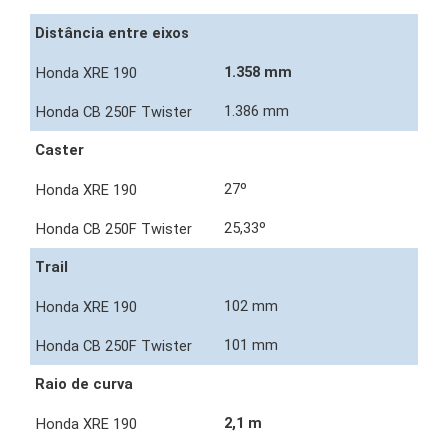
Distância entre eixos
1.358 mm
1.386 mm
Caster
27º
25,33º
Trail
102 mm
101 mm
Raio de curva
2,1 m