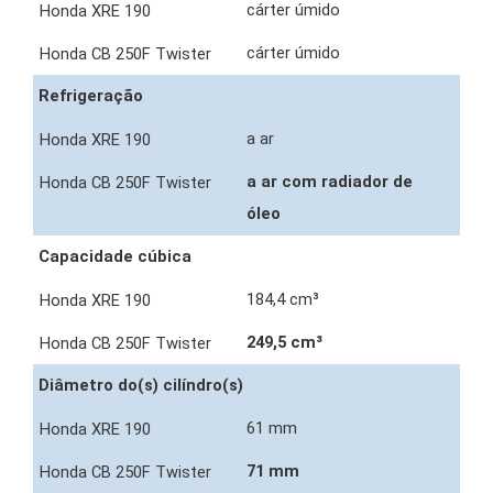
cárter úmido
cárter úmido
Refrigeração
a ar
a ar com radiador de
óleo
Capacidade cúbica
184,4 cm³
249,5 cm³
Diâmetro do(s) cilíndro(s)
61 mm
71 mm