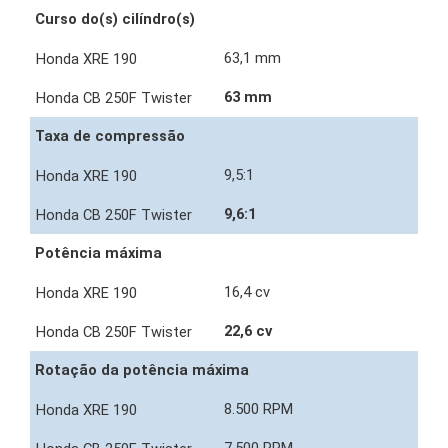
Curso do(s) cilíndro(s)
63,1 mm
63 mm
Taxa de compressão
9,5:1
9,6:1
Potência máxima
16,4 cv
22,6 cv
Rotação da potência máxima
8.500 RPM