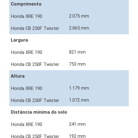
Comprimento
2.075 mm
2.065 mm
Largura
821 mm
753 mm
Altura
1.179 mm
1.072 mm
Distância mínima do solo
241 mm
192 mm