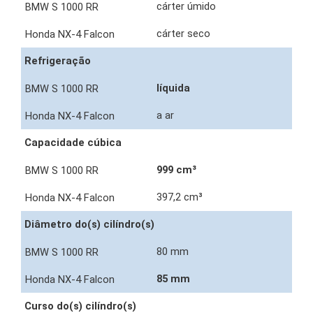
cárter úmido
cárter seco
Refrigeração
líquida
a ar
Capacidade cúbica
999 cm³
397,2 cm³
Diâmetro do(s) cilíndro(s)
80 mm
85 mm
Curso do(s) cilíndro(s)