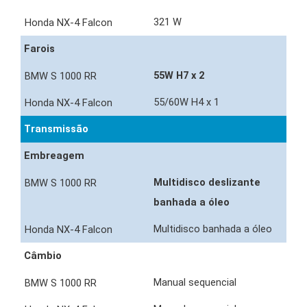
321 W
Farois
55W H7 x 2
55/60W H4 x 1
Transmissão
Embreagem
Multidisco deslizante
banhada a óleo
Multidisco banhada a óleo
Câmbio
Manual sequencial