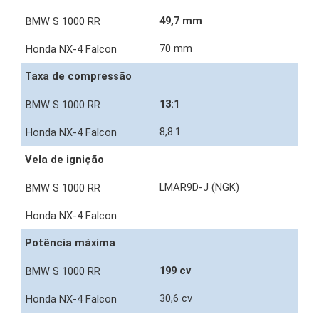
49,7 mm
70 mm
Taxa de compressão
13:1
8,8:1
Vela de ignição
LMAR9D-J (NGK)
Potência máxima
199 cv
30,6 cv