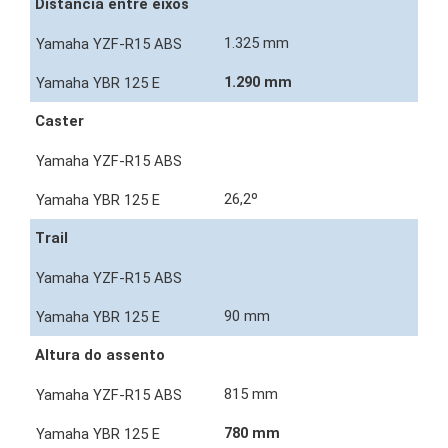
Distância entre eixos
1.325 mm
1.290 mm
Caster
26,2º
Trail
90 mm
Altura do assento
815 mm
780 mm