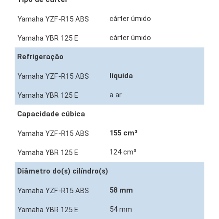
cárter úmido
cárter úmido
Refrigeração
líquida
a ar
Capacidade cúbica
155 cm³
124 cm³
Diâmetro do(s) cilíndro(s)
58 mm
54 mm