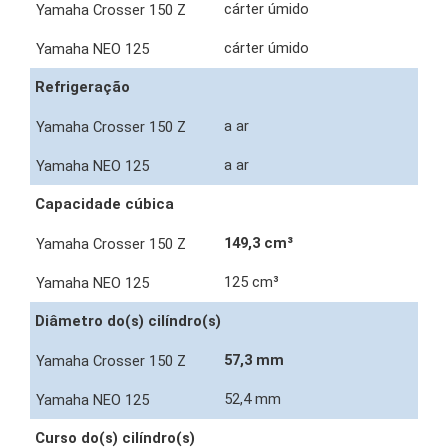
cárter úmido
cárter úmido
Refrigeração
a ar
a ar
Capacidade cúbica
149,3 cm³
125 cm³
Diâmetro do(s) cilíndro(s)
57,3 mm
52,4 mm
Curso do(s) cilíndro(s)