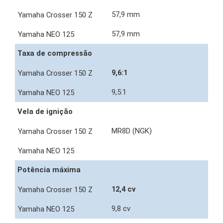
57,9 mm
57,9 mm
Taxa de compressão
9,6:1
9,5:1
Vela de ignição
MR8D (NGK)
Potência máxima
12,4 cv
9,8 cv