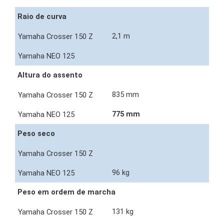
Raio de curva
2,1 m
Altura do assento
835 mm
775 mm
Peso seco
96 kg
Peso em ordem de marcha
131 kg