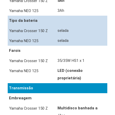
5Ah
3Ah
Tipo da bateria
selada
selada
Farois
35/35W HS1 x 1
LED (conexão
proprietária)
Transmissão
Embreagem
Multidisco banhada a