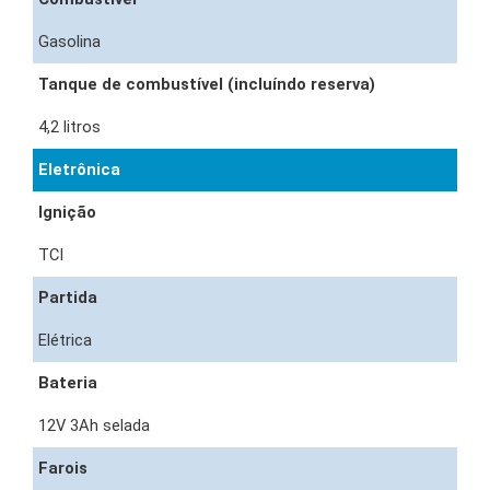
Gasolina
Tanque de combustível (incluíndo reserva)
4,2 litros
Eletrônica
Ignição
TCI
Partida
Elétrica
Bateria
12V 3Ah selada
Farois