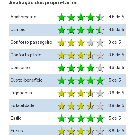
Avaliação dos proprietários
Acabamento
4,5 de 5
Câmbio
4,5 de 5
Conforto passageiro
3 de 5
Conforto piloto
3,5 de 5
Consumo
4,3 de 5
Custo-benefício
5 de 5
Ergonomia
3,8 de 5
Estabilidade
3,8 de 5
Estilo
5 de 5
Freios
3,8 de 5