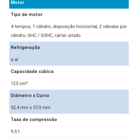
Motor
Tipo de motor
4 tempos, 1 cilindro, disposição horizontal, 2 válvulas por
cilindro, OHC / SOHC, cárter úmido
Refrigeração
a ar
Capacidade cúbica
125 cm³
Diâmetro x Curso
52,4 mm x 57,9 mm
Taxa de compressão
9,5:1