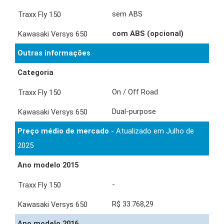
sem ABS
com ABS (opcional)
Outras informações
Categoria
On / Off Road
Dual-purpose
Preço médio de mercado
- Atualizado em Julho de
2025
Ano modelo 2015
-
R$ 33.768,29
Ano modelo 2016