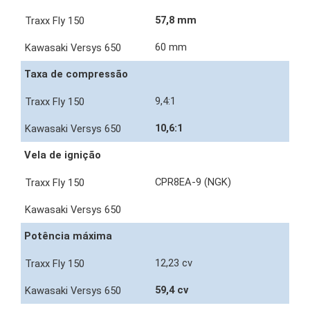
57,8 mm
60 mm
Taxa de compressão
9,4:1
10,6:1
Vela de ignição
CPR8EA-9 (NGK)
Potência máxima
12,23 cv
59,4 cv