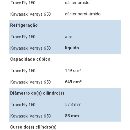
cárter úmido
cárter semi-úmido
Refrigeração
a ar
líquida
Capacidade cúbica
149 cm³
649 cm³
Diâmetro do(s) cilíndro(s)
57,3 mm
83 mm
Curso do(s) cilíndro(s)