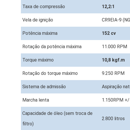
Taxa de compressão
12,2:1
Vela de ignição
CR9EIA-9 (N
Potência máxima
152 cv
Rotação da potência máxima
11.000 RPM
Torque máximo
10,8 kgf.m
Rotação do torque máximo
9.250 RPM
Sistema de admissão
Aspiração nat
Marcha lenta
1.150RPM +/
Capacidade de óleo (sem troca de
2.800 litros
filtro)