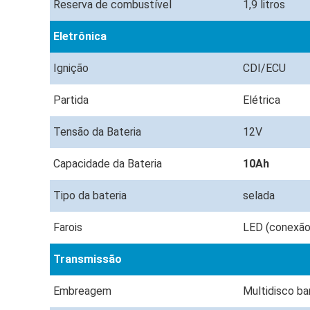
Reserva de combustível
1,9 litros
Eletrônica
Ignição
CDI/ECU
Partida
Elétrica
Tensão da Bateria
12V
Capacidade da Bateria
10Ah
Tipo da bateria
selada
Farois
LED (conexão 
Transmissão
Embreagem
Multidisco b