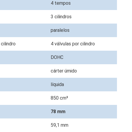
4 tempos
3 cilindros
paralelos
 cilindro
4 válvulas por cilindro
DOHC
cárter úmido
líquida
850 cm³
78 mm
59,1 mm