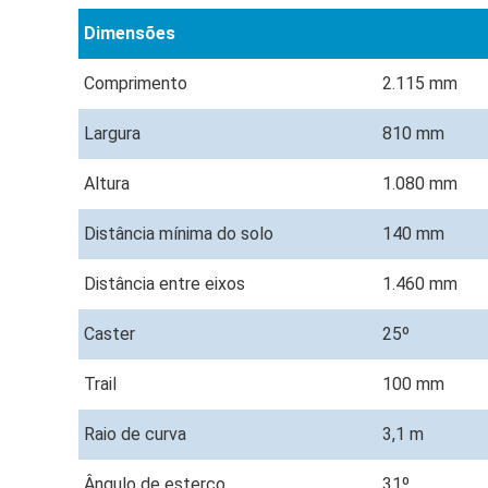
Dimensões
Comprimento
2.115 mm
Largura
810 mm
Altura
1.080 mm
Distância mínima do solo
140 mm
Distância entre eixos
1.460 mm
Caster
25º
Trail
100 mm
Raio de curva
3,1 m
Ângulo de esterço
31º