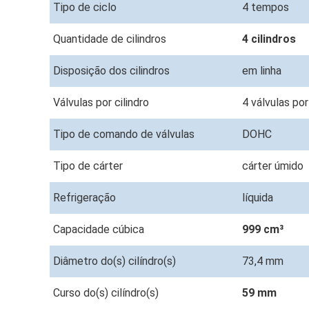
Tipo de ciclo
4 tempos
Quantidade de cilindros
4 cilindros
Disposição dos cilindros
em linha
Válvulas por cilindro
4 válvulas por
Tipo de comando de válvulas
DOHC
Tipo de cárter
cárter úmido
Refrigeração
líquida
Capacidade cúbica
999 cm³
Diâmetro do(s) cilíndro(s)
73,4 mm
Curso do(s) cilíndro(s)
59 mm