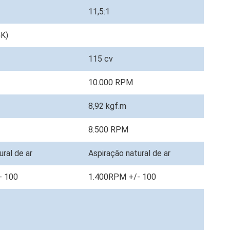
11,5:1
GK)
115 cv
10.000 RPM
8,92 kgf.m
8.500 RPM
ural de ar
Aspiração natural de ar
- 100
1.400RPM +/- 100