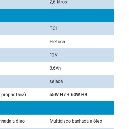
2,6 litros
TCI
Elétrica
12V
8,6Ah
selada
proprietária)
55W H7 + 60W H9
anhada a óleo
Multidisco banhada a óleo