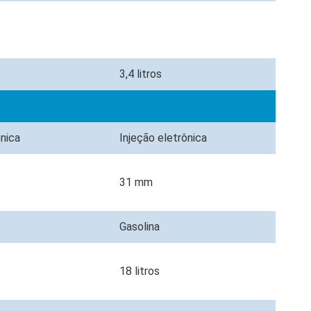
3,4 litros
ônica
Injeção eletrônica
31 mm
Gasolina
18 litros