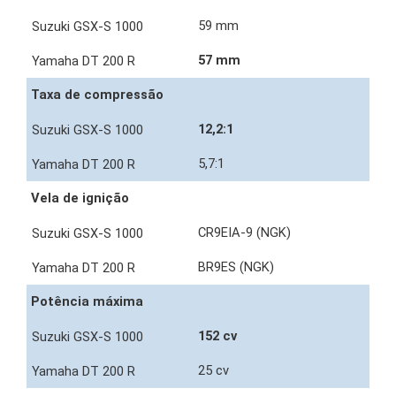
59 mm
57 mm
Taxa de compressão
12,2:1
5,7:1
Vela de ignição
CR9EIA-9 (NGK)
BR9ES (NGK)
Potência máxima
152 cv
25 cv