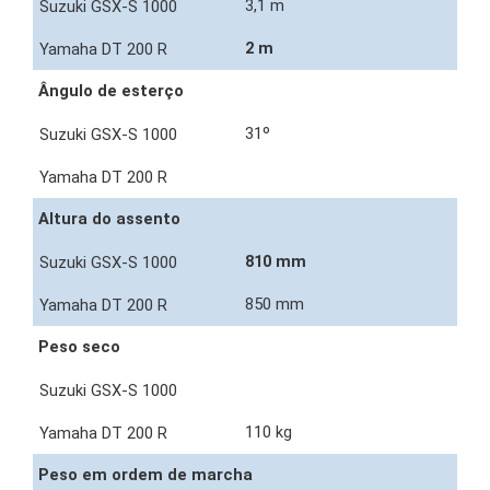
3,1 m
2 m
Ângulo de esterço
31º
Altura do assento
810 mm
850 mm
Peso seco
110 kg
Peso em ordem de marcha