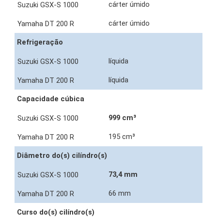
cárter úmido
cárter úmido
Refrigeração
líquida
líquida
Capacidade cúbica
999 cm³
195 cm³
Diâmetro do(s) cilíndro(s)
73,4 mm
66 mm
Curso do(s) cilíndro(s)