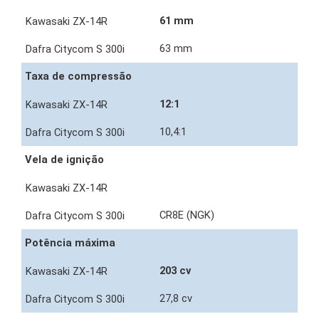
61 mm
63 mm
Taxa de compressão
12:1
10,4:1
Vela de ignição
CR8E (NGK)
Potência máxima
203 cv
27,8 cv