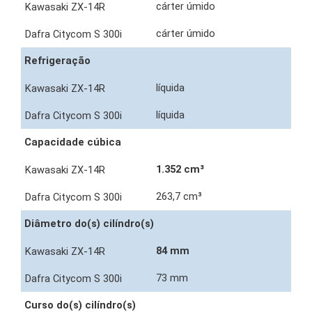
cárter úmido
cárter úmido
Refrigeração
líquida
líquida
Capacidade cúbica
1.352 cm³
263,7 cm³
Diâmetro do(s) cilíndro(s)
84 mm
73 mm
Curso do(s) cilíndro(s)