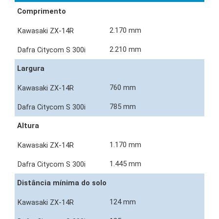
Comprimento
2.170 mm
2.210 mm
Largura
760 mm
785 mm
Altura
1.170 mm
1.445 mm
Distância mínima do solo
124 mm