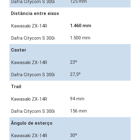
125 mm
Distância entre eixos
1.460 mm
1.500 mm
Caster
23º
27,5º
Trail
94 mm
156 mm
Ângulo de esterço
30º