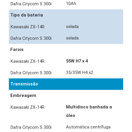
10Ah
Tipo da bateria
selada
selada
Farois
55W H7 x 4
35/35W H4 x2
Transmissão
Embreagem
Multidisco banhada a
óleo
Automática centrífuga