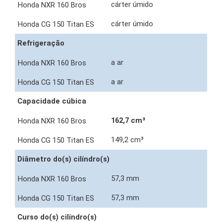
cárter úmido
cárter úmido
Refrigeração
a ar
a ar
Capacidade cúbica
162,7 cm³
149,2 cm³
Diâmetro do(s) cilíndro(s)
57,3 mm
57,3 mm
Curso do(s) cilíndro(s)