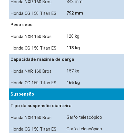
842 mm
792 mm
Peso seco
120 kg
118 kg
Capacidade máxima de carga
157 kg
166 kg
Suspensão
Tipo da suspensão dianteira
Garfo telescópico
Garfo telescópico