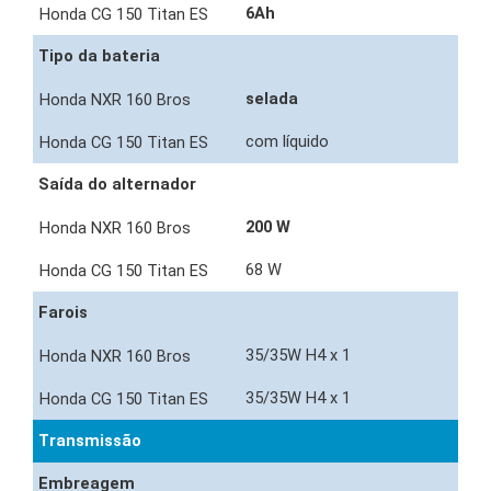
6Ah
Tipo da bateria
selada
com líquido
Saída do alternador
200 W
68 W
Farois
35/35W H4 x 1
35/35W H4 x 1
Transmissão
Embreagem