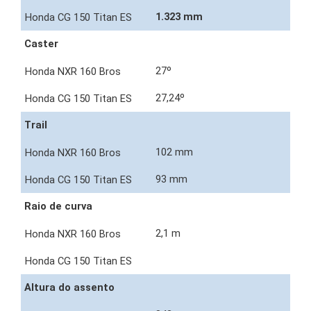
1.323 mm
Caster
27º
27,24º
Trail
102 mm
93 mm
Raio de curva
2,1 m
Altura do assento