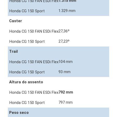
1.315 mm
1.329 mm
Caster
27,36º
27,23º
Trail
104 mm
93 mm
Altura do assento
792 mm
797 mm
Peso seco