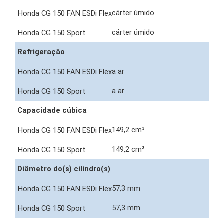
cárter úmido
cárter úmido
Refrigeração
a ar
a ar
Capacidade cúbica
149,2 cm³
149,2 cm³
Diâmetro do(s) cilíndro(s)
57,3 mm
57,3 mm