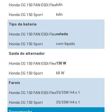
6Ah
6Ah
Tipo da bateria
selada
com líquido
Saída do alternador
130 W
68 W
Farois
35/35W H4 x 1
35/35W H4 x 1