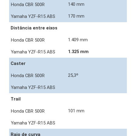
140 mm
170 mm
Distância entre eixos
1.409 mm
1.325 mm
Caster
25,3º
Trail
101 mm
Raio de curva