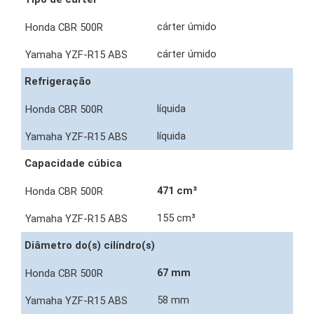
cárter úmido
cárter úmido
Refrigeração
líquida
líquida
Capacidade cúbica
471 cm³
155 cm³
Diâmetro do(s) cilíndro(s)
67 mm
58 mm