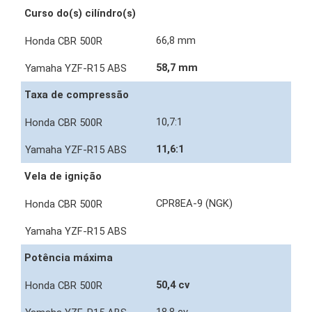
Curso do(s) cilíndro(s)
66,8 mm
58,7 mm
Taxa de compressão
10,7:1
11,6:1
Vela de ignição
CPR8EA-9 (NGK)
Potência máxima
50,4 cv