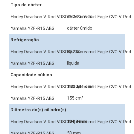
Tipo de cárter
cárter úmido
cárter úmido
Refrigeração
líquida
líquida
Capacidade cúbica
1.250,41 cm³
155 cm³
Diâmetro do(s) cilíndro(s)
104,9 mm
58 mm