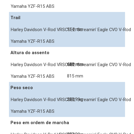
Trail
114 mm
Altura do assento
688 mm
815 mm
Peso seco
288,9 kg
Peso em ordem de marcha