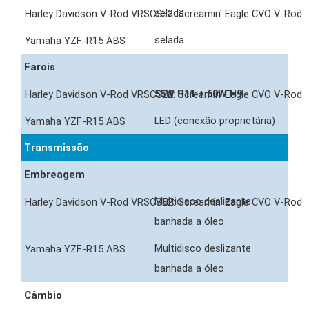
selada
selada
Farois
55W H11 + 60W H9
LED (conexão proprietária)
Transmissão
Embreagem
Multidisco deslizante
banhada a óleo
Multidisco deslizante
banhada a óleo
Câmbio