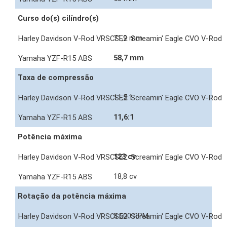
Curso do(s) cilíndro(s)
71,9 mm
58,7 mm
Taxa de compressão
11,5:1
11,6:1
Potência máxima
123 cv
18,8 cv
Rotação da potência máxima
8.500 RPM