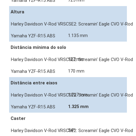
725 mm
Altura
1.135 mm
Distância mínima do solo
127 mm
170 mm
Distância entre eixos
1.707 mm
1.325 mm
Caster
34º