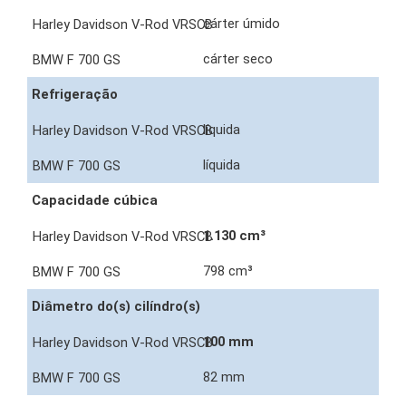
cárter úmido
cárter seco
Refrigeração
líquida
líquida
Capacidade cúbica
1.130 cm³
798 cm³
Diâmetro do(s) cilíndro(s)
100 mm
82 mm