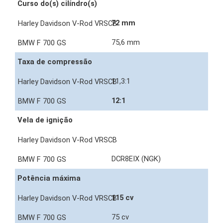
Curso do(s) cilíndro(s)
72 mm
75,6 mm
Taxa de compressão
11,3:1
12:1
Vela de ignição
DCR8EIX (NGK)
Potência máxima
115 cv
75 cv