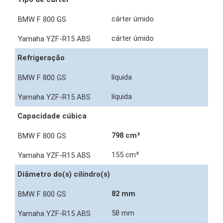
cárter úmido
cárter úmido
Refrigeração
líquida
líquida
Capacidade cúbica
798 cm³
155 cm³
Diâmetro do(s) cilíndro(s)
82 mm
58 mm