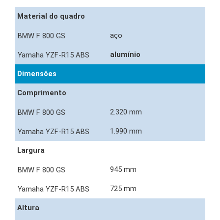
Material do quadro
aço
alumínio
Dimensões
Comprimento
2.320 mm
1.990 mm
Largura
945 mm
725 mm
Altura