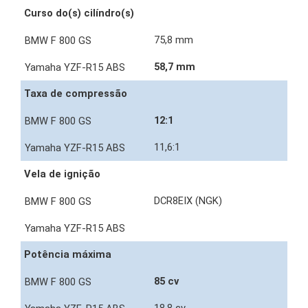
Curso do(s) cilíndro(s)
75,8 mm
58,7 mm
Taxa de compressão
12:1
11,6:1
Vela de ignição
DCR8EIX (NGK)
Potência máxima
85 cv