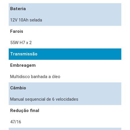
Bateria
12V 10Ah selada
Farois
55W H7 x 2
Transmissão
Embreagem
Multidisco banhada a óleo
Câmbio
Manual sequencial de 6 velocidades
Redução final
47/16