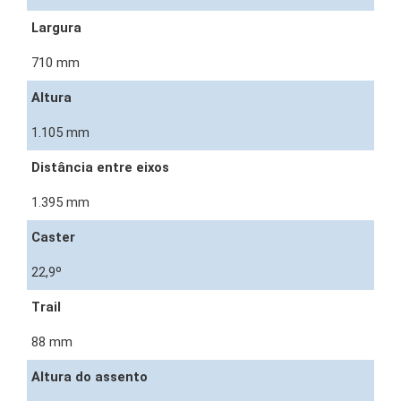
Largura
710 mm
Altura
1.105 mm
Distância entre eixos
1.395 mm
Caster
22,9º
Trail
88 mm
Altura do assento