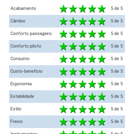
Acabamento
5 de 5
Câmbio
5 de 5
Conforto passageiro
5 de 5
Conforto piloto
5 de 5
Consumo
5 de 5
Custo-benefício
5 de 5
Ergonomia
5 de 5
Estabilidade
5 de 5
Estilo
5 de 5
Freios
5 de 5