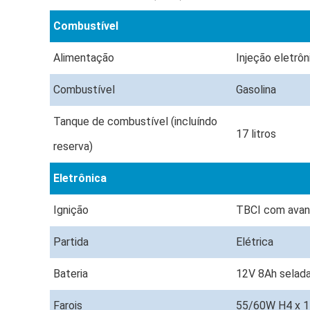
Combustível
Alimentação
Injeção eletrôn
Combustível
Gasolina
Tanque de combustível (incluíndo
17 litros
reserva)
Eletrônica
Ignição
TBCI com avanç
Partida
Elétrica
Bateria
12V 8Ah selad
Farois
55/60W H4 x 1