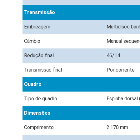
Transmissão
Embreagem
Multidisco ban
Câmbio
Manual sequenc
Redução final
46/14
Transmissão final
Por corrente
Quadro
Tipo de quadro
Espinha dorsal
Dimensões
Comprimento
2.170 mm