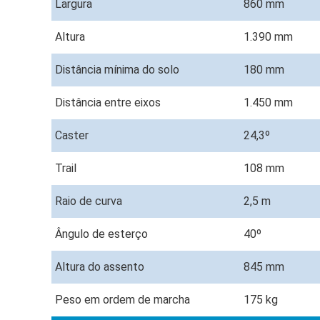
Largura
860 mm
Altura
1.390 mm
Distância mínima do solo
180 mm
Distância entre eixos
1.450 mm
Caster
24,3º
Trail
108 mm
Raio de curva
2,5 m
Ângulo de esterço
40º
Altura do assento
845 mm
Peso em ordem de marcha
175 kg