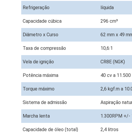
Refrigeração
líquida
Capacidade cúbica
296 cm³
Diâmetro x Curso
62 mm x 49 m
Taxa de compressão
10,6:1
Vela de ignição
CR8E (NGK)
Potência máxima
40 cv a 11.50
Torque máximo
2,6 kgf.m a 10
Sistema de admissão
Aspiração natur
Marcha lenta
1.300RPM +/-
Capacidade de óleo (total)
2,4 litros