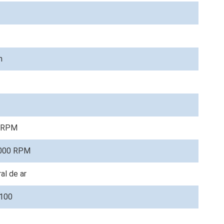
m
0 RPM
.000 RPM
al de ar
 100