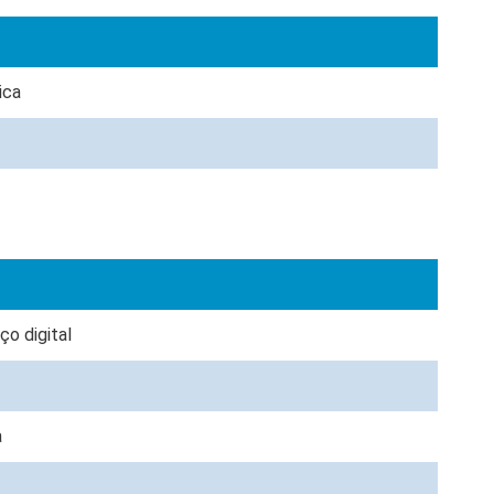
ica
o digital
a