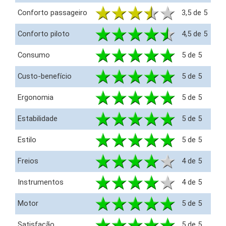
Conforto passageiro
3,5 de 5
Conforto piloto
4,5 de 5
Consumo
5 de 5
Custo-benefício
5 de 5
Ergonomia
5 de 5
Estabilidade
5 de 5
Estilo
5 de 5
Freios
4 de 5
Instrumentos
4 de 5
Motor
5 de 5
Satisfação
5 de 5