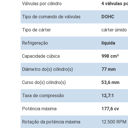
Válvulas por cilindro
4 válvulas p
Tipo de comando de válvulas
DOHC
Tipo de cárter
cárter úmido
Refrigeração
líquida
Capacidade cúbica
998 cm³
Diâmetro do(s) cilíndro(s)
77 mm
Curso do(s) cilíndro(s)
53,6 mm
Taxa de compressão
12,7:1
Potência máxima
177,6 cv
Rotação da potência máxima
12.500 RPM