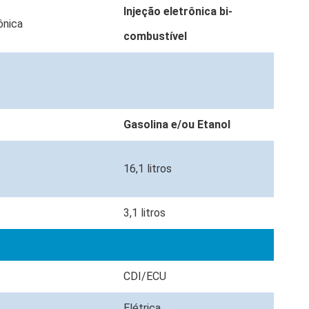
Injeção eletrônica bi-
rônica
combustível
Gasolina e/ou Etanol
16,1 litros
3,1 litros
CDI/ECU
Elétrica