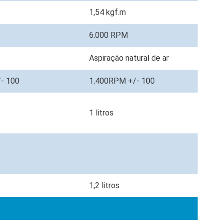
1,54 kgf.m
6.000 RPM
Aspiração natural de ar
/- 100
1.400RPM +/- 100
1 litros
1,2 litros