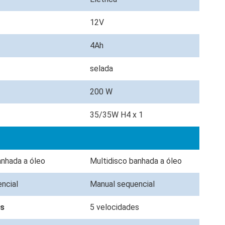
12V
4Ah
selada
200 W
35/35W H4 x 1
anhada a óleo
Multidisco banhada a óleo
encial
Manual sequencial
es
5 velocidades