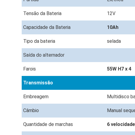
Tensão da Bateria
12V
Capacidade da Bateria
10Ah
Tipo da bateria
selada
Saída do alternador
Farois
55W H7 x 4
Transmissão
Embreagem
Multidisco b
Câmbio
Manual sequ
Quantidade de marchas
6 velocidad