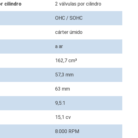
or cilindro
2 válvulas por cilindro
OHC / SOHC
cárter úmido
a ar
162,7 cm³
57,3 mm
63 mm
9,5:1
15,1 cv
8.000 RPM