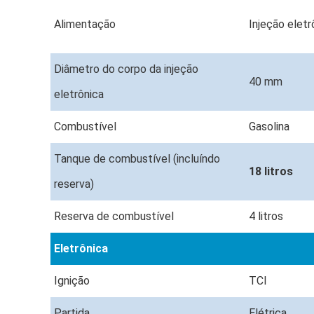
Alimentação
Injeção elet
Diâmetro do corpo da injeção
40 mm
eletrônica
Combustível
Gasolina
Tanque de combustível (incluíndo
18 litros
reserva)
Reserva de combustível
4 litros
Eletrônica
Ignição
TCI
Partida
Elétrica