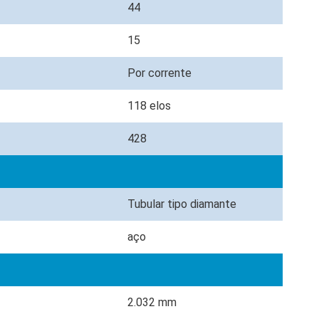
44
15
e
Por corrente
118 elos
428
Tubular tipo diamante
aço
2.032 mm