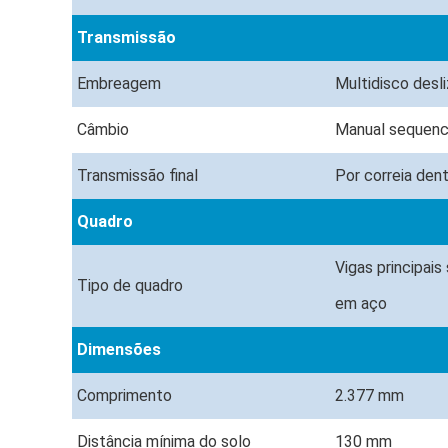
Transmissão
Embreagem
Multidisco desl
Câmbio
Manual sequenci
Transmissão final
Por correia den
Quadro
Vigas principais
Tipo de quadro
em aço
Dimensões
Comprimento
2.377 mm
Distância mínima do solo
130 mm