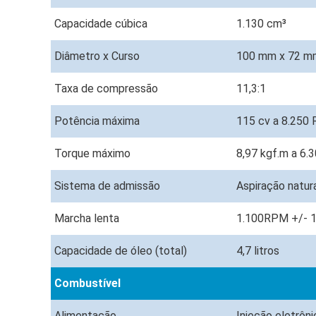
Capacidade cúbica
1.130 cm³
Diâmetro x Curso
100 mm x 72 m
Taxa de compressão
11,3:1
Potência máxima
115 cv a 8.250
Torque máximo
8,97 kgf.m a 6
Sistema de admissão
Aspiração natura
Marcha lenta
1.100RPM +/- 
Capacidade de óleo (total)
4,7 litros
Combustível
Alimentação
Injeção eletrôni