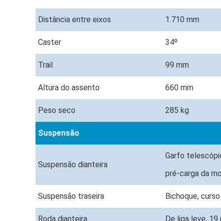
Distância entre eixos
1.710 mm
Caster
34º
Trail
99 mm
Altura do assento
660 mm
Peso seco
285 kg
Suspensão
Garfo telescópi
Suspensão dianteira
pré-carga da mo
Suspensão traseira
Bichoque, curso
Roda dianteira
De liga leve, 1