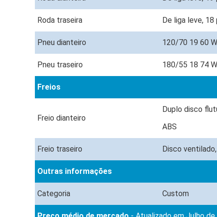
Roda traseira
De liga leve, 1
Pneu dianteiro
120/70 19 60 
Pneu traseiro
180/55 18 74 
Freios
Duplo disco flu
Freio dianteiro
ABS
Freio traseiro
Disco ventilado
Outras informações
Categoria
Custom
Preço médio de mercado
- Atualizado em Julho de