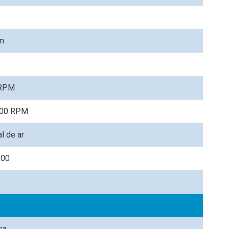
m
 RPM
.300 RPM
l de ar
100
ca