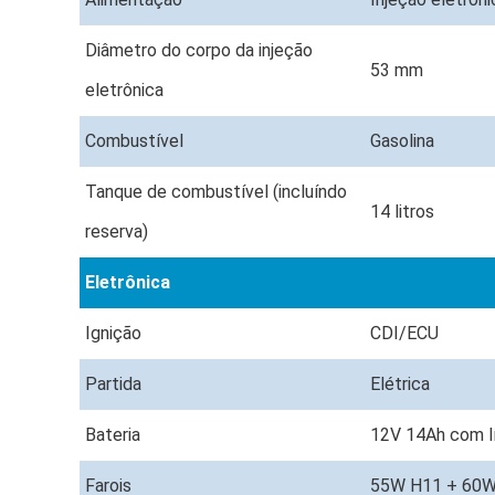
Diâmetro do corpo da injeção
53 mm
eletrônica
Combustível
Gasolina
Tanque de combustível (incluíndo
14 litros
reserva)
Eletrônica
Ignição
CDI/ECU
Partida
Elétrica
Bateria
12V 14Ah com l
Farois
55W H11 + 60W