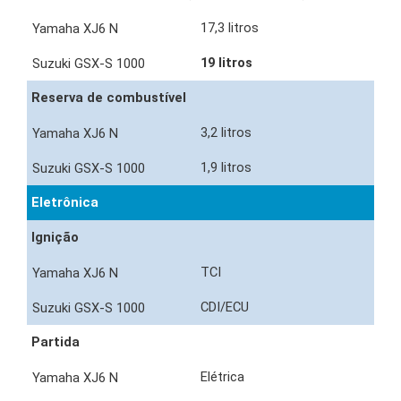
17,3 litros
19 litros
Reserva de combustível
3,2 litros
1,9 litros
Eletrônica
Ignição
TCI
CDI/ECU
Partida
Elétrica