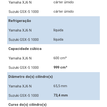
cárter úmido
cárter úmido
Refrigeração
líquida
líquida
Capacidade cúbica
600 cm³
999 cm³
Diâmetro do(s) cilíndro(s)
65,5 mm
73,4 mm
Curso do(s) cilíndro(s)