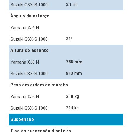
3,1 m
Ângulo de esterço
31º
Altura do assento
785 mm
810 mm
Peso em ordem de marcha
210 kg
214 kg
Suspensão
Tipo da suspensão dianteira