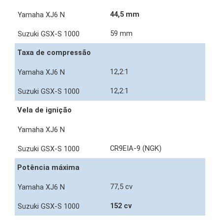
44,5 mm
59 mm
Taxa de compressão
12,2:1
12,2:1
Vela de ignição
CR9EIA-9 (NGK)
Potência máxima
77,5 cv
152 cv