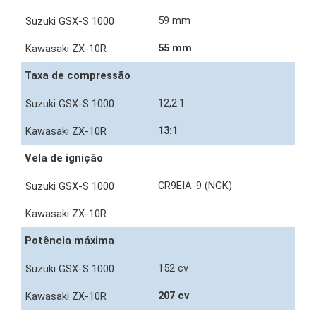
59 mm
55 mm
Taxa de compressão
12,2:1
13:1
Vela de ignição
CR9EIA-9 (NGK)
Potência máxima
152 cv
207 cv