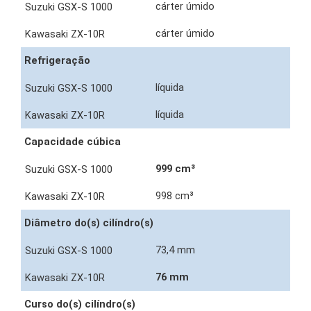
cárter úmido
cárter úmido
Refrigeração
líquida
líquida
Capacidade cúbica
999 cm³
998 cm³
Diâmetro do(s) cilíndro(s)
73,4 mm
76 mm
Curso do(s) cilíndro(s)