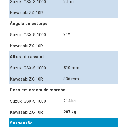
3,1 m
Ângulo de esterço
31º
Altura do assento
810 mm
836 mm
Peso em ordem de marcha
214 kg
207 kg
Suspensão