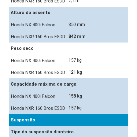
2,1 m
Altura do assento
850 mm
842 mm
Peso seco
157 kg
121 kg
Capacidade máxima de carga
158 kg
157 kg
Suspensão
Tipo da suspensão dianteira