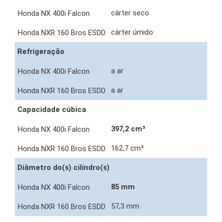
cárter seco
cárter úmido
Refrigeração
a ar
a ar
Capacidade cúbica
397,2 cm³
162,7 cm³
Diâmetro do(s) cilíndro(s)
85 mm
57,3 mm