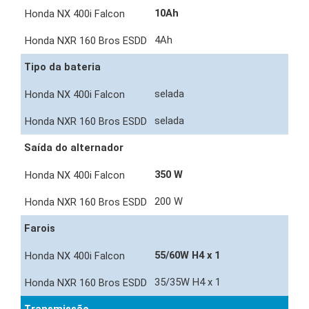
10Ah
4Ah
Tipo da bateria
selada
selada
Saída do alternador
350 W
200 W
Farois
55/60W H4 x 1
35/35W H4 x 1