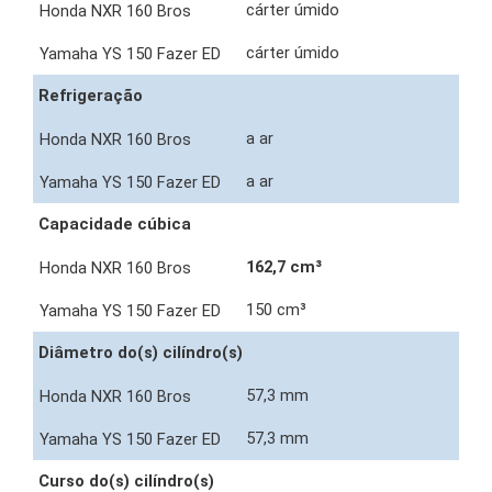
cárter úmido
cárter úmido
Refrigeração
a ar
a ar
Capacidade cúbica
162,7 cm³
150 cm³
Diâmetro do(s) cilíndro(s)
57,3 mm
57,3 mm
Curso do(s) cilíndro(s)