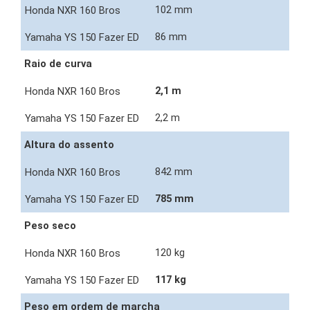
102 mm
86 mm
Raio de curva
2,1 m
2,2 m
Altura do assento
842 mm
785 mm
Peso seco
120 kg
117 kg
Peso em ordem de marcha