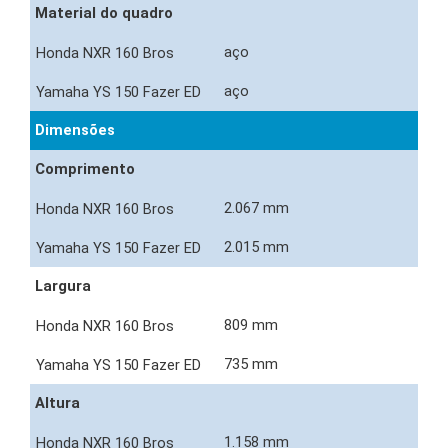
Material do quadro
aço
aço
Dimensões
Comprimento
2.067 mm
2.015 mm
Largura
809 mm
735 mm
Altura
1.158 mm