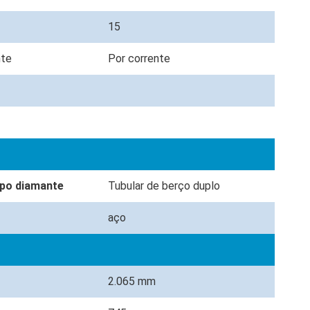
15
nte
Por corrente
ipo diamante
Tubular de berço duplo
aço
2.065 mm