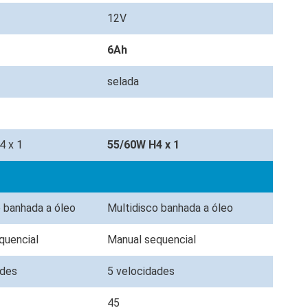
12V
6Ah
selada
4 x 1
55/60W H4 x 1
o banhada a óleo
Multidisco banhada a óleo
quencial
Manual sequencial
ades
5 velocidades
45