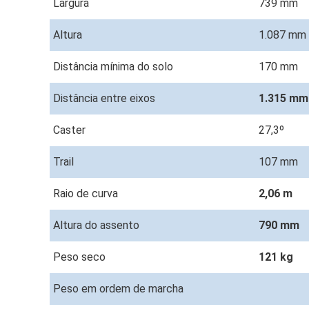
Largura
739 mm
Altura
1.087 mm
Distância mínima do solo
170 mm
Distância entre eixos
1.315 m
Caster
27,3º
Trail
107 mm
Raio de curva
2,06 m
Altura do assento
790 mm
Peso seco
121 kg
Peso em ordem de marcha