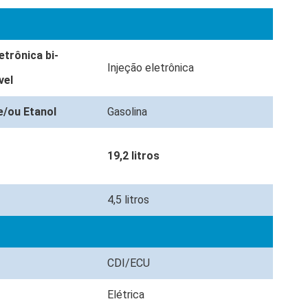
etrônica bi-
Injeção eletrônica
vel
e/ou Etanol
Gasolina
s
19,2 litros
4,5 litros
CDI/ECU
Elétrica