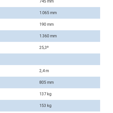
745 mm
1.065 mm
190 mm
m
1.360 mm
25,3º
2,4 m
805 mm
137 kg
153 kg