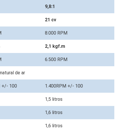
9,8:1
21 cv
M
8.000 RPM
m
2,1 kgf.m
M
6.500 RPM
natural de ar
 +/- 100
1.400RPM +/- 100
1,5 litros
1,6 litros
1,6 litros