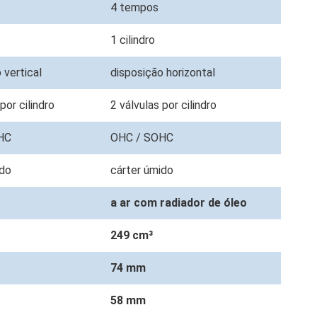
4 tempos
1 cilindro
 vertical
disposição horizontal
 por cilindro
2 válvulas por cilindro
OHC
OHC / SOHC
ido
cárter úmido
a ar com radiador de óleo
³
249 cm³
74 mm
58 mm