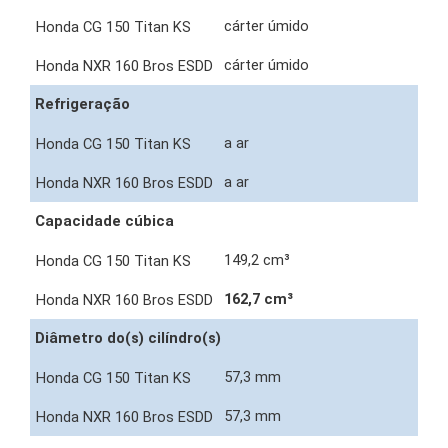
cárter úmido
cárter úmido
Refrigeração
a ar
a ar
Capacidade cúbica
149,2 cm³
162,7 cm³
Diâmetro do(s) cilíndro(s)
57,3 mm
57,3 mm