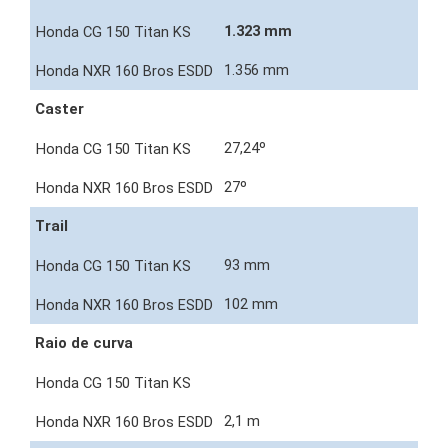
1.323 mm
1.356 mm
Caster
27,24º
27º
Trail
93 mm
102 mm
Raio de curva
2,1 m