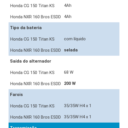
4Ah
4Ah
Tipo da bateria
com líquido
selada
Saída do alternador
68 W
200 W
Farois
35/35W H4 x 1
35/35W H4 x 1