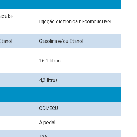
ica bi-
Injeção eletrônica bi-combustível
Etanol
Gasolina e/ou Etanol
16,1 litros
4,2 litros
CDI/ECU
A pedal
12V