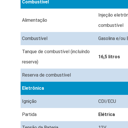
Combustível
Injeção eletrôn
Alimentação
combustível
Combustível
Gasolina e/ou 
Tanque de combustível (incluíndo
16,5 litros
reserva)
Reserva de combustível
Eletrônica
Ignição
CDI/ECU
Partida
Elétrica
Tensão da Bateria
12V