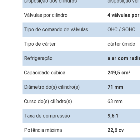
Disposição dos cilindros
disposição ver
Válvulas por cilindro
4 válvulas por
Tipo de comando de válvulas
OHC / SOHC
Tipo de cárter
cárter úmido
Refrigeração
a ar com radi
Capacidade cúbica
249,5 cm³
Diâmetro do(s) cilíndro(s)
71 mm
Curso do(s) cilíndro(s)
63 mm
Taxa de compressão
9,6:1
Potência máxima
22,6 cv