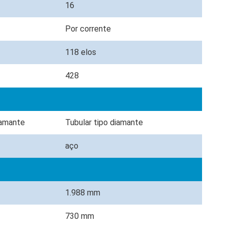
16
Por corrente
118 elos
428
diamante
Tubular tipo diamante
aço
1.988 mm
730 mm