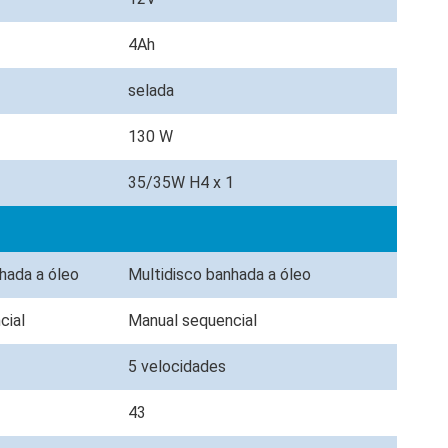
4Ah
selada
130 W
1
35/35W H4 x 1
nhada a óleo
Multidisco banhada a óleo
cial
Manual sequencial
s
5 velocidades
43