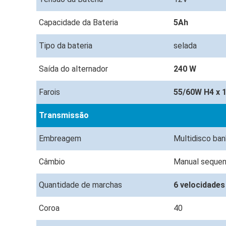
Capacidade da Bateria
5Ah
Tipo da bateria
selada
Saída do alternador
240 W
Farois
55/60W H4 x 
Transmissão
Embreagem
Multidisco ba
Câmbio
Manual sequen
Quantidade de marchas
6 velocidade
Coroa
40