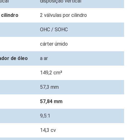
tical
disposição vertical
 cilindro
2 válvulas por cilindro
OHC / SOHC
cárter úmido
ador de óleo
a ar
149,2 cm³
57,3 mm
57,84 mm
9,5:1
14,3 cv