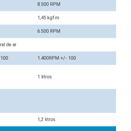
8.500 RPM
1,45 kgf.m
6.500 RPM
ral de ar
 100
1.400RPM +/- 100
1 litros
1,2 litros