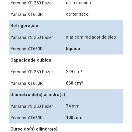
cárter úmido
cárter seco
Refrigeração
a ar com radiador de óleo
líquida
Capacidade cúbica
249 cm³
660 cm³
Diâmetro do(s) cilíndro(s)
74 mm
100 mm
Curso do(s) cilíndro(s)