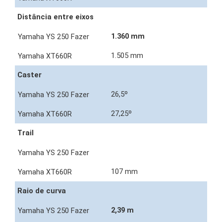
Distância entre eixos
1.360 mm
1.505 mm
Caster
26,5º
27,25º
Trail
107 mm
Raio de curva
2,39 m