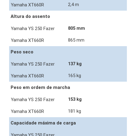
2,4 m
Altura do assento
805 mm
865 mm
Peso seco
137 kg
165 kg
Peso em ordem de marcha
153 kg
181 kg
Capacidade máxima de carga