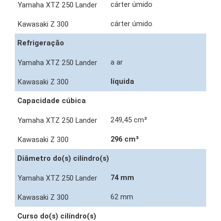
cárter úmido
cárter úmido
Refrigeração
a ar
líquida
Capacidade cúbica
249,45 cm³
296 cm³
Diâmetro do(s) cilíndro(s)
74 mm
62 mm
Curso do(s) cilíndro(s)