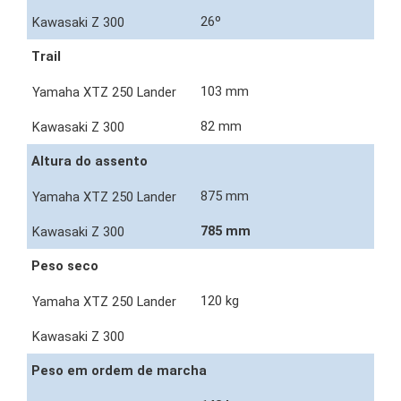
26º
Trail
103 mm
82 mm
Altura do assento
875 mm
785 mm
Peso seco
120 kg
Peso em ordem de marcha