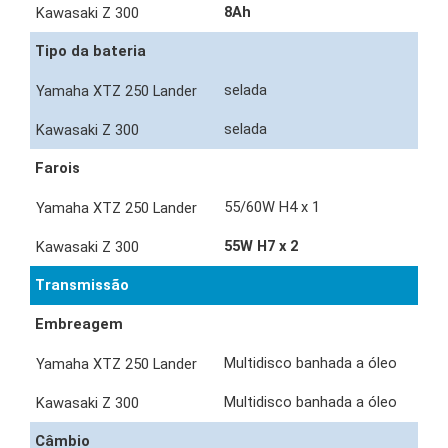
8Ah
Tipo da bateria
selada
selada
Farois
55/60W H4 x 1
55W H7 x 2
Transmissão
Embreagem
Multidisco banhada a óleo
Multidisco banhada a óleo
Câmbio