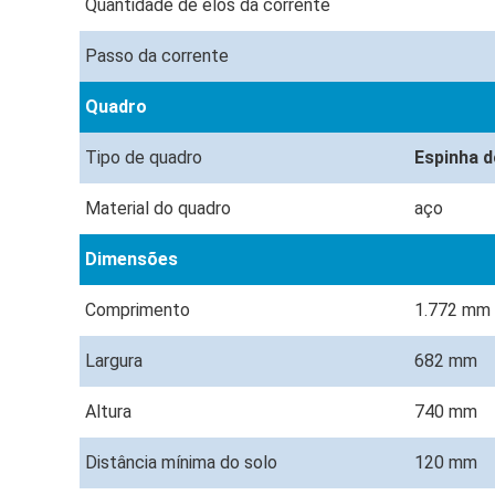
Quantidade de elos da corrente
Passo da corrente
Quadro
Tipo de quadro
Espinha 
Material do quadro
aço
Dimensões
Comprimento
1.772 mm
Largura
682 mm
Altura
740 mm
Distância mínima do solo
120 mm