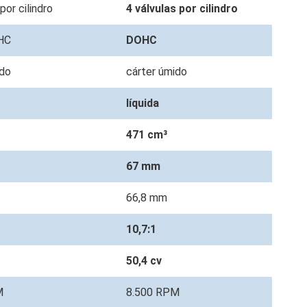
 por cilindro
4 válvulas por cilindro
OHC
DOHC
ido
cárter úmido
líquida
471 cm³
67 mm
66,8 mm
10,7:1
50,4 cv
M
8.500 RPM