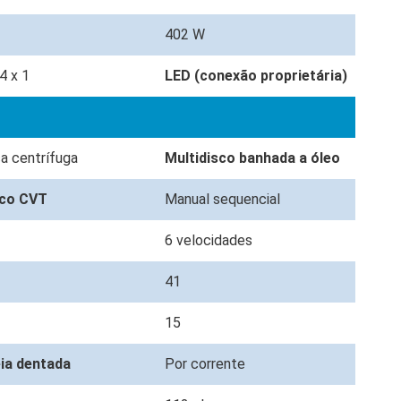
402 W
4 x 1
LED (conexão proprietária)
a centrífuga
Multidisco banhada a óleo
ico CVT
Manual sequencial
6 velocidades
41
15
eia dentada
Por corrente