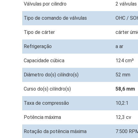
Válvulas por cilindro
2 válvulas
Tipo de comando de válvulas
OHC / S
Tipo de cárter
cárter úm
Refrigeração
a ar
Capacidade cúbica
124 cm³
Diâmetro do(s) cilíndro(s)
52 mm
Curso do(s) cilíndro(s)
58,6 mm
Taxa de compressão
10,2:1
Potência máxima
12,3 cv
Rotação da potência máxima
7.500 RP