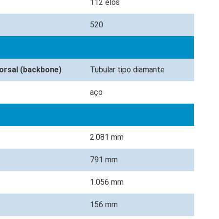
112 elos
520
dorsal (backbone)
Tubular tipo diamante
aço
2.081 mm
791 mm
1.056 mm
156 mm