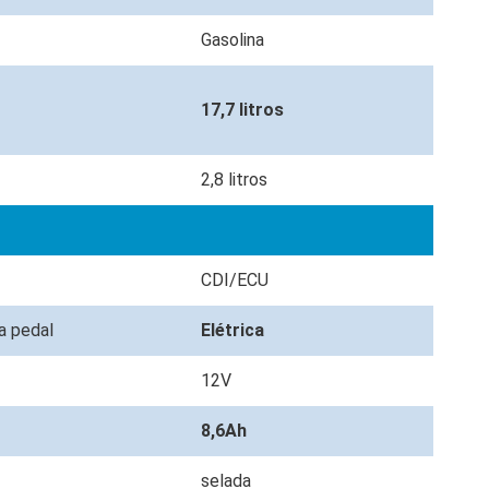
Gasolina
17,7 litros
2,8 litros
CDI/ECU
 a pedal
Elétrica
12V
8,6Ah
selada