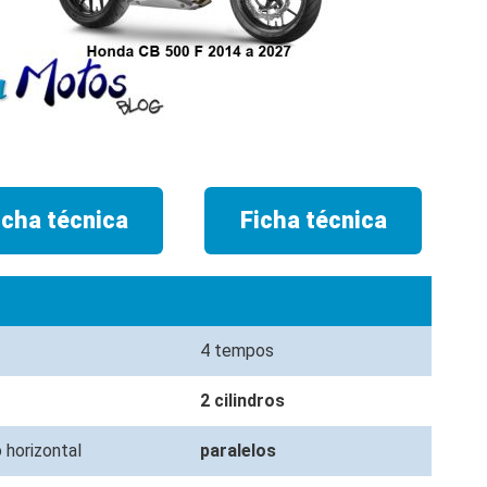
icha técnica
Ficha técnica
4 tempos
2 cilindros
 horizontal
paralelos