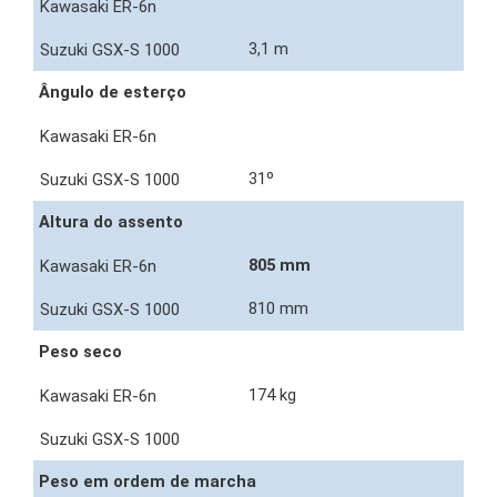
3,1 m
Ângulo de esterço
31º
Altura do assento
805 mm
810 mm
Peso seco
174 kg
Peso em ordem de marcha