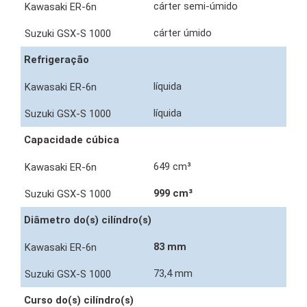
cárter semi-úmido
cárter úmido
Refrigeração
líquida
líquida
Capacidade cúbica
649 cm³
999 cm³
Diâmetro do(s) cilíndro(s)
83 mm
73,4 mm
Curso do(s) cilíndro(s)