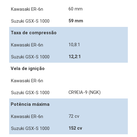
60 mm
59 mm
Taxa de compressão
10,8:1
12,2:1
Vela de ignição
CR9EIA-9 (NGK)
Potência máxima
72 cv
152 cv