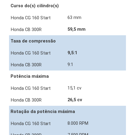
Curso do(s) cilíndro(s)
63 mm
59,5 mm
Taxa de compressão
9,5:1
9:1
Potência máxima
15,1 cv
26,5 cv
Rotação da potência máxima
8.000 RPM