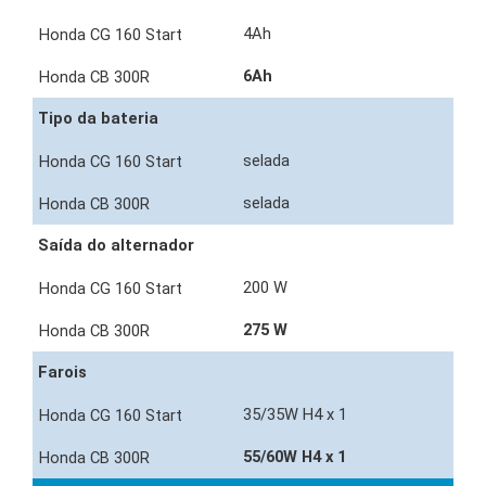
4Ah
6Ah
Tipo da bateria
selada
selada
Saída do alternador
200 W
275 W
Farois
35/35W H4 x 1
55/60W H4 x 1