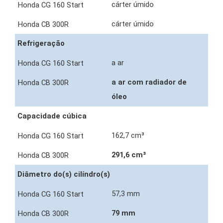
cárter úmido
cárter úmido
Refrigeração
a ar
a ar com radiador de
óleo
Capacidade cúbica
162,7 cm³
291,6 cm³
Diâmetro do(s) cilíndro(s)
57,3 mm
79 mm