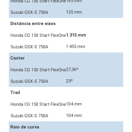
165 mm
135 mm
Distância entre eixos
1.315 mm
1.455 mm
Caster
27,36º
25º
Trail
104 mm
104 mm
Raio de curva