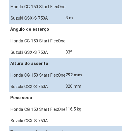
3 m
Ângulo de esterço
33º
Altura do assento
792 mm
820 mm
Peso seco
116,5 kg