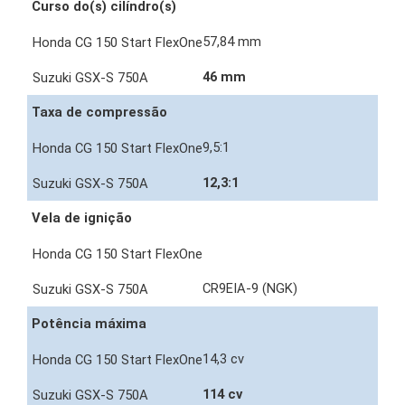
Curso do(s) cilíndro(s)
57,84 mm
46 mm
Taxa de compressão
9,5:1
12,3:1
Vela de ignição
CR9EIA-9 (NGK)
Potência máxima
14,3 cv
114 cv