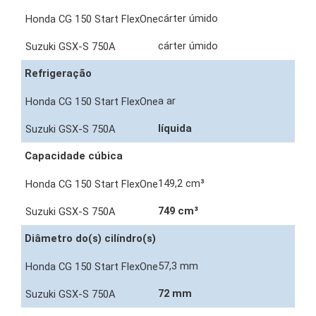
cárter úmido
cárter úmido
Refrigeração
a ar
líquida
Capacidade cúbica
149,2 cm³
749 cm³
Diâmetro do(s) cilíndro(s)
57,3 mm
72 mm