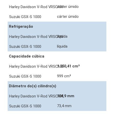
cárter úmido
cárter úmido
Refrigeração
líquida
líquida
Capacidade cúbica
1.250,41 cm³
999 cm³
Diâmetro do(s) cilíndro(s)
104,9 mm
73,4 mm