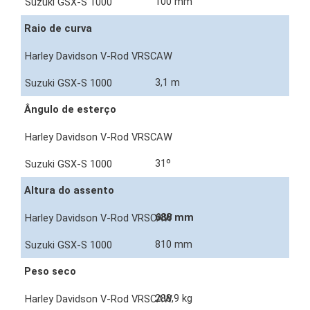
100 mm
Raio de curva
3,1 m
Ângulo de esterço
31º
Altura do assento
688 mm
810 mm
Peso seco
288,9 kg