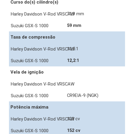
Curso do(s) cilíndro(s)
71,9 mm
59 mm
Taxa de compressão
11,5:1
12,2:1
Vela de ignição
CR9EIA-9 (NGK)
Potência máxima
123 cv
152 cv