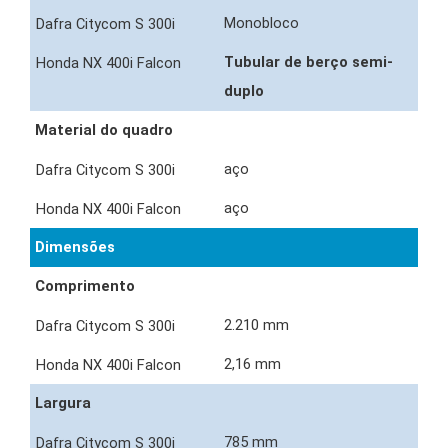
Monobloco
Tubular de berço semi-
duplo
Material do quadro
aço
aço
Dimensões
Comprimento
2.210 mm
2,16 mm
Largura
785 mm