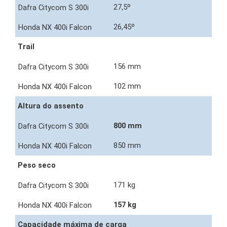
27,5º
26,45º
Trail
156 mm
102 mm
Altura do assento
800 mm
850 mm
Peso seco
171 kg
157 kg
Capacidade máxima de carga