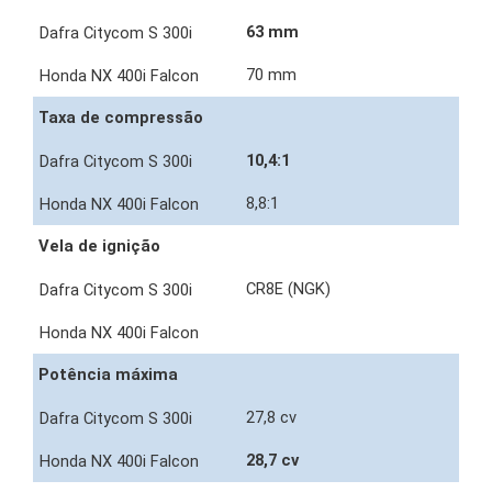
63 mm
70 mm
Taxa de compressão
10,4:1
8,8:1
Vela de ignição
CR8E (NGK)
Potência máxima
27,8 cv
28,7 cv