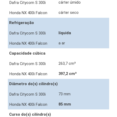
cárter úmido
cárter seco
Refrigeração
líquida
a ar
Capacidade cúbica
263,7 cm³
397,2 cm³
Diâmetro do(s) cilíndro(s)
73 mm
85 mm
Curso do(s) cilíndro(s)