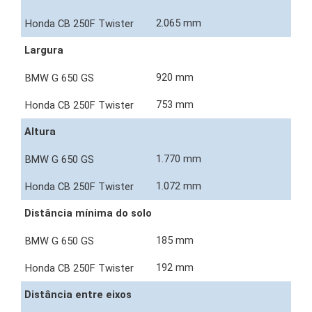
2.065 mm
Largura
920 mm
753 mm
Altura
1.770 mm
1.072 mm
Distância mínima do solo
185 mm
192 mm
Distância entre eixos