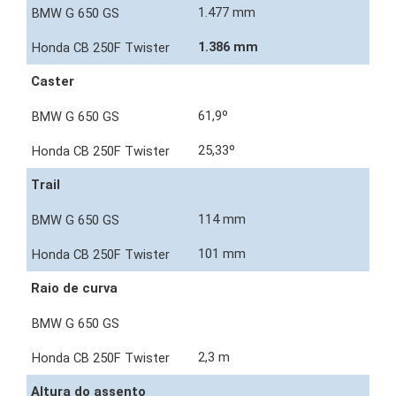
1.477 mm
1.386 mm
Caster
61,9º
25,33º
Trail
114 mm
101 mm
Raio de curva
2,3 m
Altura do assento