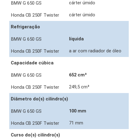
cárter úmido
cárter úmido
Refrigeração
líquida
a ar com radiador de óleo
Capacidade cúbica
652 cm³
249,5 cm³
Diâmetro do(s) cilíndro(s)
100 mm
71 mm
Curso do(s) cilíndro(s)