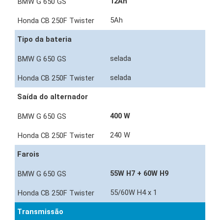
12Ah
5Ah
Tipo da bateria
selada
selada
Saída do alternador
400 W
240 W
Farois
55W H7 + 60W H9
55/60W H4 x 1
Transmissão